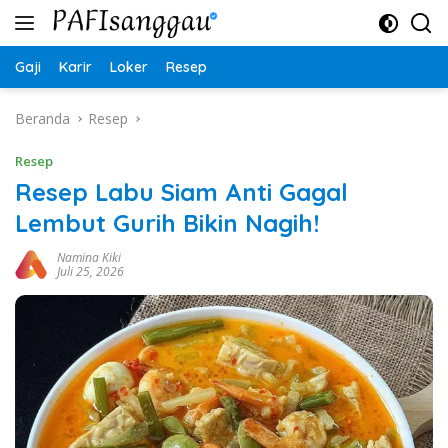
Langsung
ke
konten
Gaji
Karir
Loker
Resep
Beranda
Resep
Resep
Resep Labu Siam Anti Gagal
Lembut Gurih Bikin Nagih!
Namina Kiki
Juli 25, 2026