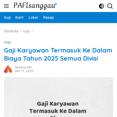
Langsung
ke
konten
Gaji
Karir
Loker
Resep
Beranda
Gaji
Gaji
Gaji Karyawan Termasuk Ke Dalam
Biaya Tahun 2025 Semua Divisi
Namina Kiki
Mei 31, 2026