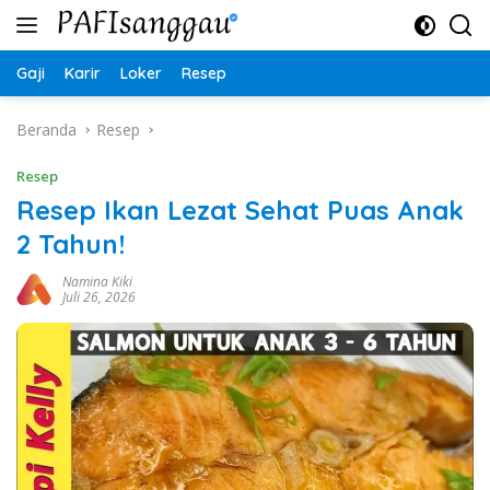
Langsung
ke
konten
Gaji
Karir
Loker
Resep
Beranda
Resep
Resep
Resep Ikan Lezat Sehat Puas Anak
2 Tahun!
Namina Kiki
Juli 26, 2026