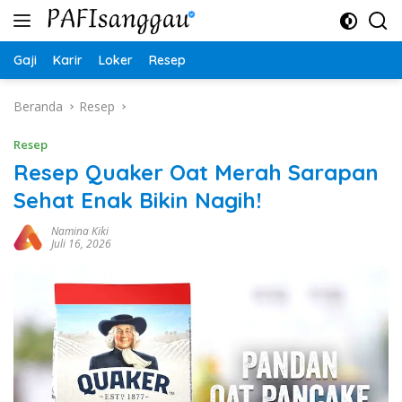
Langsung
ke
konten
Gaji
Karir
Loker
Resep
Beranda
Resep
Resep
Resep Quaker Oat Merah Sarapan
Sehat Enak Bikin Nagih!
Namina Kiki
Juli 16, 2026