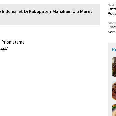
Agust
Lowo
e Indomaret Di Kabupaten Mahakam Ulu Maret
Pada
Agust
Lowo
Sama
 Prismatama
.id/
R