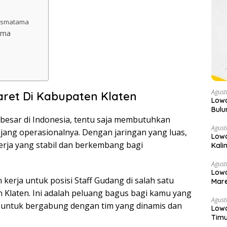
rismatama
ama
Agust
ret Di Kabupaten Klaten
Low
Bulu
erbesar di Indonesia, tentu saja membutuhkan
Agust
jang operasionalnya. Dengan jaringan yang luas,
Lowo
rja yang stabil dan berkembang bagi
Kali
(Daf
Agust
Lowo
kerja untuk posisi Staff Gudang di salah satu
Mare
 Klaten. Ini adalah peluang bagus bagi kamu yang
Agust
nya untuk bergabung dengan tim yang dinamis dan
Lowo
Timu