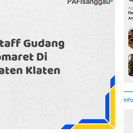
Ag
Re
An
Inf