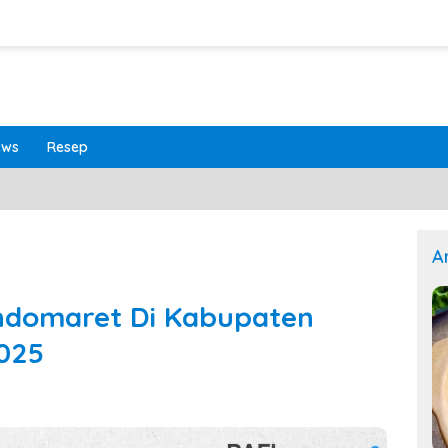
ews
Resep
A
Indomaret Di Kabupaten
025