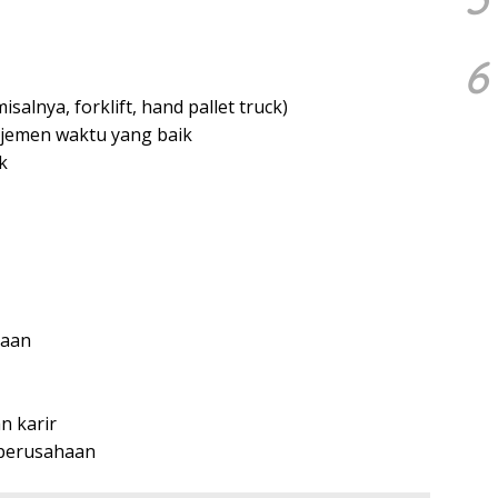
6
alnya, forklift, hand pallet truck)
jemen waktu yang baik
k
jaan
 karir
n perusahaan