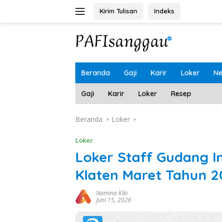
Langsung
Kirim Tulisan
Indeks
ke
konten
Beranda
Gaji
Karir
Loker
N
Gaji
Karir
Loker
Resep
Beranda
Loker
Loker
Loker Staff Gudang 
Klaten Maret Tahun 2
Namina Kiki
Juni 15, 2026