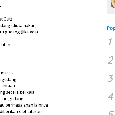
b
st Out)
udang (diutamakan)
Pop
 gudang (jika ada)
1
Klaten
2
g masuk
3
i gudang
mintaan
ng secara berkala
4
pian gudang
au permasalahan lainnya
5
diberikan oleh atasan