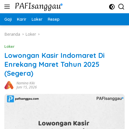
Langsung
ke
konten
Gaji
Karir
Loker
Resep
Beranda
Loker
Loker
Lowongan Kasir Indomaret Di
Enrekang Maret Tahun 2025
(Segera)
Namina Kiki
Juni 15, 2026