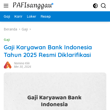
Langsung
ke
konten
Gaji
Karir
Loker
Resep
Beranda
Gaji
Gaji
Gaji Karyawan Bank Indonesia
Tahun 2025 Resmi Diklarifikasi
Namina Kiki
Mei 30, 2026