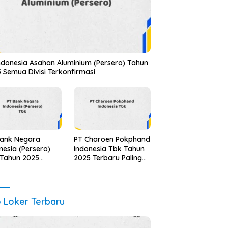
ndonesia Asahan Aluminium (Persero) Tahun
 Semua Divisi Terkonfirmasi
Bank Negara
PT Charoen Pokphand
nesia (Persero)
Indonesia Tbk Tahun
 Tahun 2025
2025 Terbaru Paling
ua Jabatan
Lengkap
te Terbaru
o Loker Terbaru