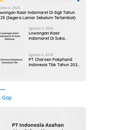
ustus 4, 2026
wongan Kasir Indomaret Di Sigli Tahun
25 (Segera Lamar Sebelum Terlambat)
Agustus 4, 2026
Lowongan Kasir
Indomaret Di Suka
Makmue Tahun 2025 (Ayo
Daftar, Jangan Sampai
Terlewat)
Agustus 4, 2026
PT Charoen Pokphand
Indonesia Tbk Tahun 2025
Terbaru Paling Lengkap
o Gaji