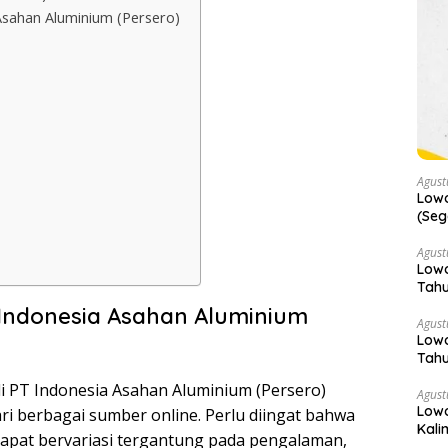
Asahan Aluminium (Persero)
Agust
Lowo
(Seg
Agust
Lowo
Tahu
Terl
 Indonesia Asahan Aluminium
Agust
Lowo
Tahu
di PT Indonesia Asahan Aluminium (Persero)
Agust
Lowo
i berbagai sumber online. Perlu diingat bahwa
Kali
 dapat bervariasi tergantung pada pengalaman,
(Jan