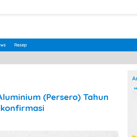
ews
Resep
A
Aluminium (Persero) Tahun
rkonfirmasi