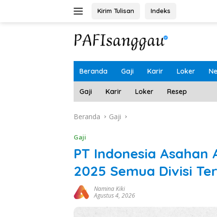
Langsung
Kirim Tulisan
Indeks
ke
konten
Beranda
Gaji
Karir
Loker
N
Gaji
Karir
Loker
Resep
Beranda
Gaji
Gaji
PT Indonesia Asahan 
2025 Semua Divisi Te
Namina Kiki
Agustus 4, 2026