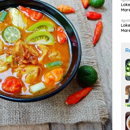
Loke
Mare
Agust
Loke
Mare
R