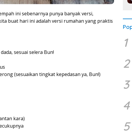
empah ini sebenarnya punya banyak versi,
ita buat hari ini adalah versi rumahan yang praktis
Pop
1
dada, sesuai selera Bun!
2
lus
 serong (sesuaikan tingkat kepedasan ya, Bun!)
3
4
santan kara)
5
secukupnya