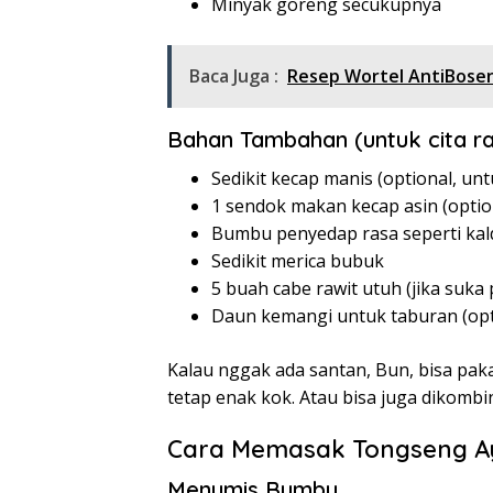
Minyak goreng secukupnya
Baca Juga :
Resep Wortel AntiBose
Bahan Tambahan (untuk cita ra
Sedikit kecap manis (optional, un
1 sendok makan kecap asin (opti
Bumbu penyedap rasa seperti kald
Sedikit merica bubuk
5 buah cabe rawit utuh (jika suka
Daun kemangi untuk taburan (opt
Kalau nggak ada santan, Bun, bisa pak
tetap enak kok. Atau bisa juga dikombi
Cara Memasak Tongseng 
Menumis Bumbu