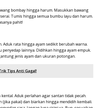
 bawang bombay hingga harum. Masukkan bawang
an serai. Tumis hingga semua bumbu layu dan harum.
asanya pahit!
 Aduk rata hingga ayam sedikit berubah warna.
 penyedap lainnya. Didihkan hingga ayam empuk.
rgantung jenis ayam dan ukuran potongan.
rik Tips Anti Gagal!
ental. Aduk perlahan agar santan tidak pecah.
(jika pakai) dan biarkan hingga mendidih kembali.
enyedap rasa. Jangan lupa cicipi ya, Bun, sesuaikan