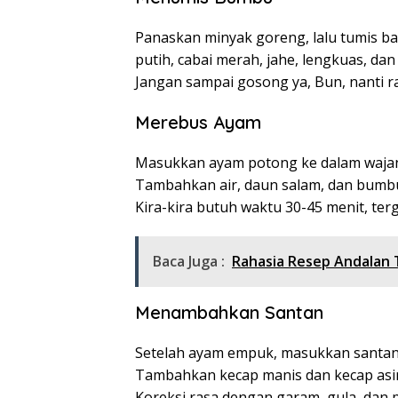
Panaskan minyak goreng, lalu tumis
putih, cabai merah, jahe, lengkuas, d
Jangan sampai gosong ya, Bun, nanti r
Merebus Ayam
Masukkan ayam potong ke dalam wajan.
Tambahkan air, daun salam, dan bumbu
Kira-kira butuh waktu 30-45 menit, te
Baca Juga :
Rahasia Resep Andalan T
Menambahkan Santan
Setelah ayam empuk, masukkan santan k
Tambahkan kecap manis dan kecap asin 
Koreksi rasa dengan garam, gula, dan p