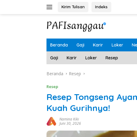
Langsung
Kirim Tulisan
Indeks
ke
konten
Beranda
Gaji
Karir
Loker
N
Gaji
Karir
Loker
Resep
Beranda
Resep
Resep
Resep Tongseng Ayam
Kuah Gurihnya!
Namina Kiki
Juni 30, 2026