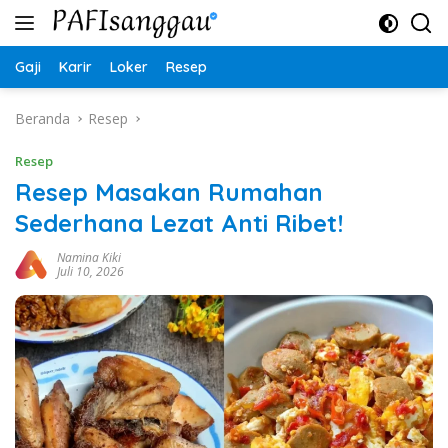
Langsung
ke
konten
Gaji
Karir
Loker
Resep
Beranda
Resep
Resep
Resep Masakan Rumahan
Sederhana Lezat Anti Ribet!
Namina Kiki
Juli 10, 2026