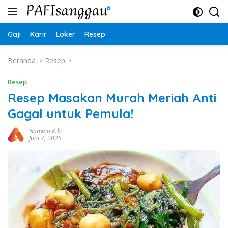
Langsung
ke
konten
Gaji
Karir
Loker
Resep
Beranda
Resep
Resep
Resep Masakan Murah Meriah Anti
Gagal untuk Pemula!
Namina Kiki
Juni 7, 2026