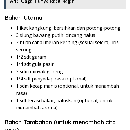
Anti Gagal Punya Rasa Nagih!
Bahan Utama
1 ikat kangkung, bersihkan dan potong-potong
3 siung bawang putih, cincang halus
2 buah cabai merah keriting (sesuai selera), iris
serong
1/2 sdt garam
1/4 sdt gula pasir
2 sdm minyak goreng
1/4 sdt penyedap rasa (optional)
1 sdm kecap manis (optional, untuk menambah
rasa)
1 sdt terasi bakar, haluskan (optional, untuk
menambah aroma)
Bahan Tambahan (untuk menambah cita
rasa)