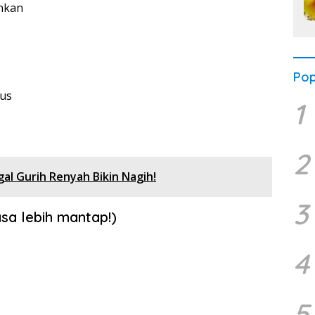
hkan
Pop
lus
1
2
gal Gurih Renyah Bikin Nagih!
3
sa lebih mantap!)
4
5