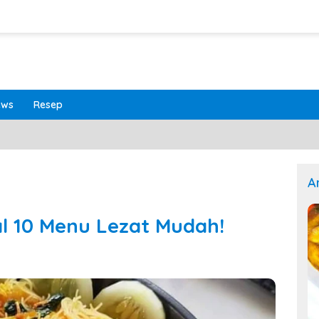
ews
Resep
A
l 10 Menu Lezat Mudah!