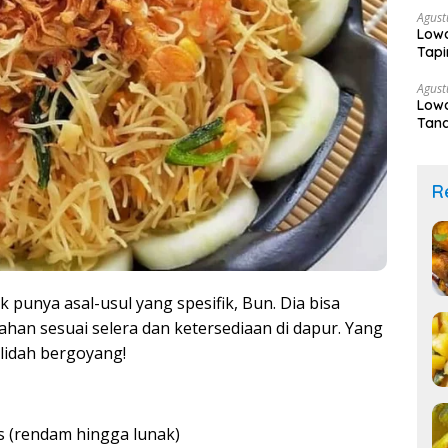
Agust
Low
Tapi
Agust
Low
Tana
Sek
R
punya asal-usul yang spesifik, Bun. Dia bisa
han sesuai selera dan ketersediaan di dapur. Yang
lidah bergoyang!
s (rendam hingga lunak)