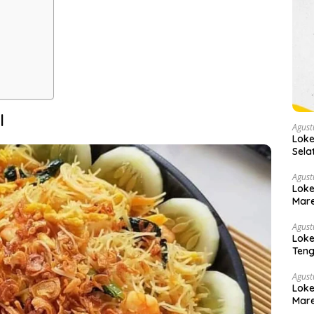
l
Agust
Loke
Sela
Agust
Loke
Mare
Agust
Loke
Teng
Sege
Agust
Loke
Mare