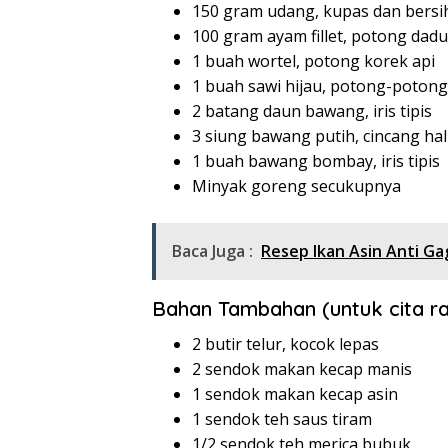
150 gram udang, kupas dan bersi
100 gram ayam fillet, potong dadu
1 buah wortel, potong korek api
1 buah sawi hijau, potong-potong
2 batang daun bawang, iris tipis
3 siung bawang putih, cincang ha
1 buah bawang bombay, iris tipis
Minyak goreng secukupnya
Baca Juga :
Resep Ikan Asin Anti Ga
Bahan Tambahan (untuk cita ra
2 butir telur, kocok lepas
2 sendok makan kecap manis
1 sendok makan kecap asin
1 sendok teh saus tiram
1/2 sendok teh merica bubuk