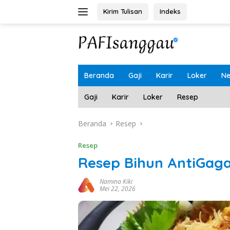
Langsung
Kirim Tulisan
Indeks
ke
konten
Beranda
Gaji
Karir
Loker
N
Gaji
Karir
Loker
Resep
Beranda
Resep
Resep
Resep Bihun AntiGaga
Namina Kiki
Mei 22, 2026