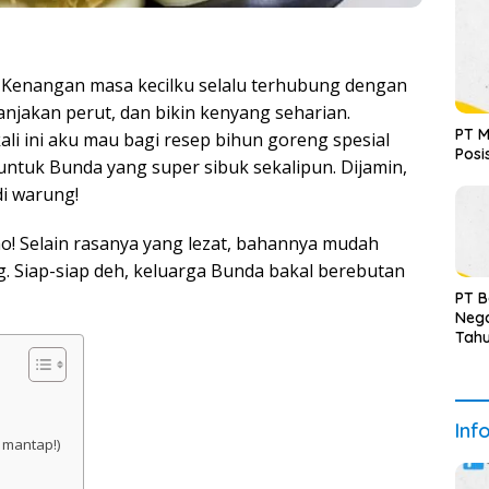
? Kenangan masa kecilku selalu terhubung dengan
jakan perut, dan bikin kenyang seharian.
PT M
kali ini aku mau bagi resep bihun goreng spesial
Posi
ntuk Bunda yang super sibuk sekalipun. Dijamin,
di warung!
ho! Selain rasanya yang lezat, bahannya mudah
. Siap-siap deh, keluarga Bunda bakal berebutan
PT 
Nega
Tah
Terv
Inf
 mantap!)