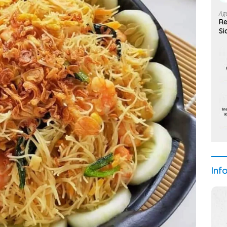
Ag
Re
Si
Inf