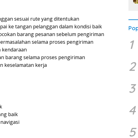
ggan sesuai rute yang ditentukan
ai ke tangan pelanggan dalam kondisi baik
Pop
ocokan barang pesanan sebelum pengiriman
1
permasalahan selama proses pengiriman
n kendaraan
n barang selama proses pengiriman
2
an keselamatan kerja
3
4
k
ng baik
 navigasi
5