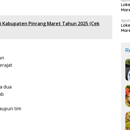
Loke
Mare
Agust
Di Kabupaten Pinrang Maret Tahun 2025 (Cek
Loke
Mare
R
un
erajat
a dua
ab
aupun tim