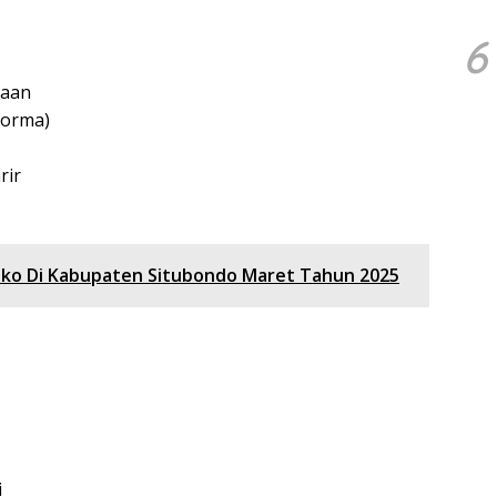
6
jaan
forma)
rir
oko Di Kabupaten Situbondo Maret Tahun 2025
i