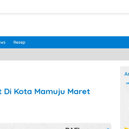
ews
Resep
A
t Di Kota Mamuju Maret