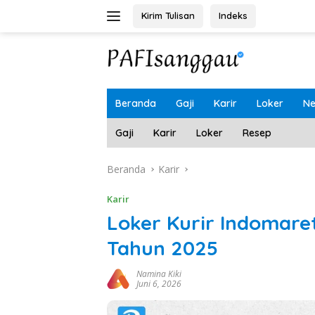
Langsung
Kirim Tulisan
Indeks
ke
konten
Beranda
Gaji
Karir
Loker
N
Gaji
Karir
Loker
Resep
Beranda
Karir
Karir
Loker Kurir Indomare
Tahun 2025
Namina Kiki
Juni 6, 2026