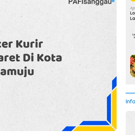
Ag
Lo
La
Se
Inf