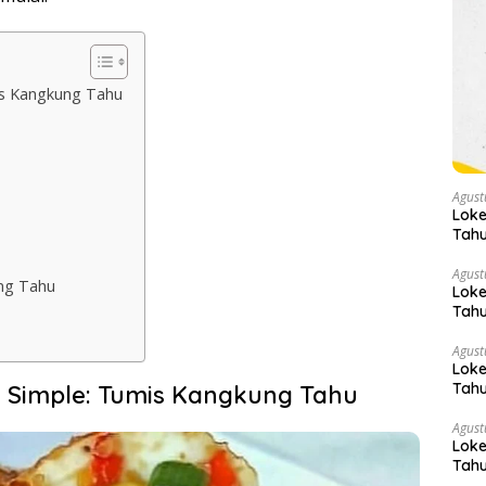
is Kangkung Tahu
Agust
Loke
Tahu
Agust
ng Tahu
Loke
Tahu
Agust
Loke
Tahu
 Simple: Tumis Kangkung Tahu
Agust
Loke
Tahu