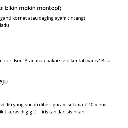
i bikin makin mantap!)
iganti kornet atau daging ayam cincang)
dadu
u cair, Bun! Atau mau pakai susu kental manis? Bisa
eju
didih yang sudah diberi garam selama 7-10 menit
t keras di gigit). Tiriskan dan sisihkan.