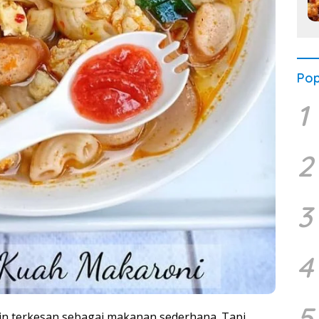
Pop
1
2
3
4
5
n terkesan sebagai makanan sederhana. Tapi,