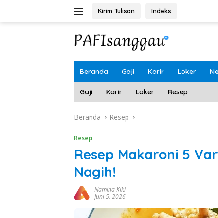
Langsung
Kirim Tulisan
Indeks
ke
konten
Beranda
Gaji
Karir
Loker
N
Gaji
Karir
Loker
Resep
Beranda
Resep
Resep
Resep Makaroni 5 Vari
Nagih!
Namina Kiki
Juni 5, 2026