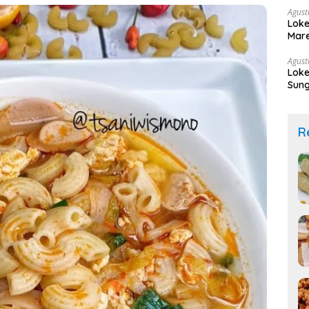
Agust
Loke
Mare
Agust
Loke
Sung
R