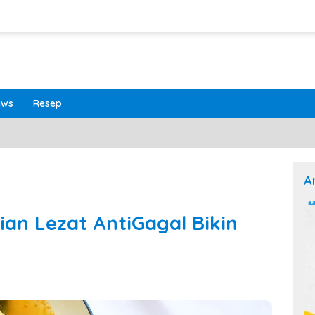
ews
Resep
A
an Lezat AntiGagal Bikin