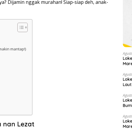
ya? Dijamin nggak murahan! Siap-siap deh, anak-
makin mantap!)
Agust
Loke
Mare
Agust
Loke
Laut
Agust
Loke
Bumb
Agust
Loke
 nan Lezat
Mare