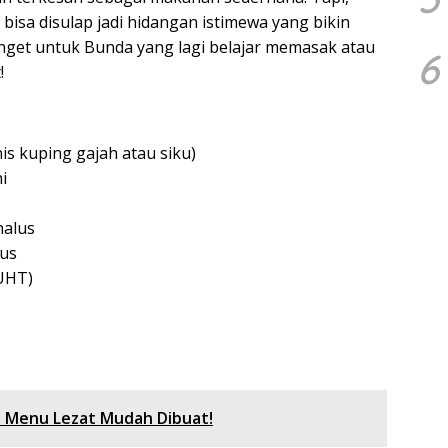
bisa disulap jadi hidangan istimewa yang bikin
anget untuk Bunda yang lagi belajar memasak atau
6
!
is kuping gajah atau siku)
i
halus
lus
 UHT)
5 Menu Lezat Mudah Dibuat!