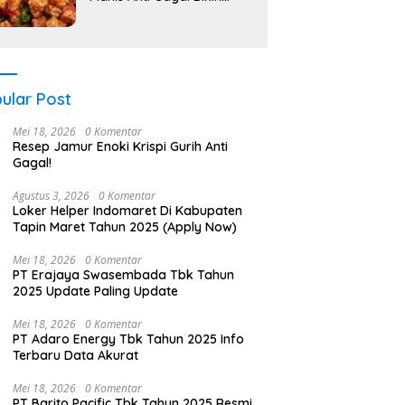
Nagih!
ular Post
Mei 18, 2026
0 Komentar
Resep Jamur Enoki Krispi Gurih Anti
Gagal!
Agustus 3, 2026
0 Komentar
Loker Helper Indomaret Di Kabupaten
Tapin Maret Tahun 2025 (Apply Now)
Mei 18, 2026
0 Komentar
PT Erajaya Swasembada Tbk Tahun
2025 Update Paling Update
Mei 18, 2026
0 Komentar
PT Adaro Energy Tbk Tahun 2025 Info
Terbaru Data Akurat
Mei 18, 2026
0 Komentar
PT Barito Pacific Tbk Tahun 2025 Resmi