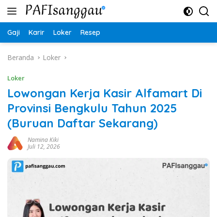
Langsung
ke
konten
Gaji
Karir
Loker
Resep
Beranda
Loker
Loker
Lowongan Kerja Kasir Alfamart Di
Provinsi Bengkulu Tahun 2025
(Buruan Daftar Sekarang)
Namina Kiki
Juli 12, 2026