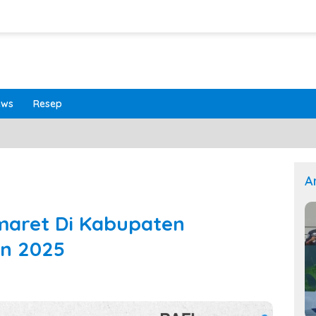
ews
Resep
A
maret Di Kabupaten
n 2025