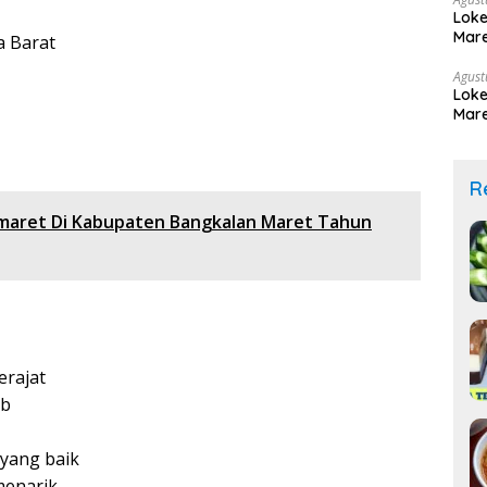
Loke
Mare
a Barat
Agust
Loke
Mare
R
omaret Di Kabupaten Bangkalan Maret Tahun
erajat
ab
yang baik
menarik