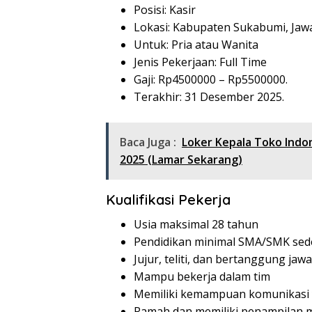
Posisi: Kasir
Lokasi: Kabupaten Sukabumi, Jaw
Untuk: Pria atau Wanita
Jenis Pekerjaan: Full Time
Gaji: Rp
4500000
– Rp
5500000
.
Terakhir: 31 Desember 2025.
Baca Juga :
Loker Kepala Toko Ind
2025 (Lamar Sekarang)
Kualifikasi Pekerja
Usia maksimal 28 tahun
Pendidikan minimal SMA/SMK sed
Jujur, teliti, dan bertanggung jaw
Mampu bekerja dalam tim
Memiliki kemampuan komunikasi 
Ramah dan memiliki penampilan 