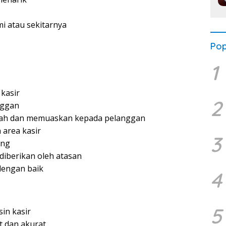
i atau sekitarnya
Pop
1
 kasir
2
nggan
ah dan memuaskan kepada pelanggan
 area kasir
3
ang
diberikan oleh atasan
dengan baik
4
5
n kasir
 dan akurat