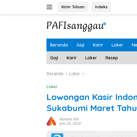
Langsung
Kirim Tulisan
Indeks
ke
konten
Beranda
Gaji
Karir
Loker
N
Gaji
Karir
Loker
Resep
Beranda
Loker
Loker
Lowongan Kasir Indo
Sukabumi Maret Tahu
Namina Kiki
Juni 28, 2026