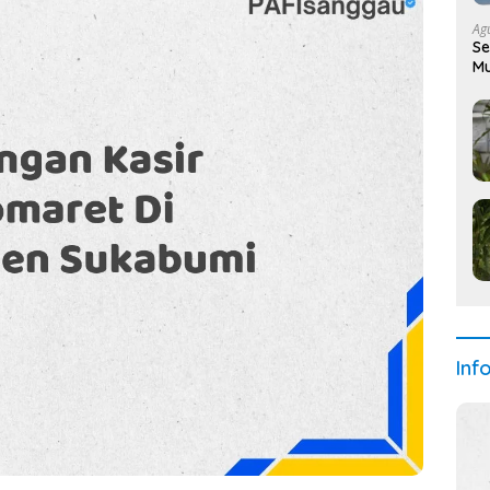
Ag
Se
Mu
Inf