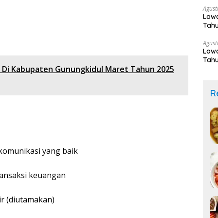
Agust
Lowo
Tahu
Agust
Lowo
Tahu
t Di Kabupaten Gunungkidul Maret Tahun 2025
R
omunikasi yang baik
ransaksi keuangan
r (diutamakan)