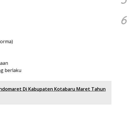
6
forma)
jaan
ng berlaku
ndomaret Di Kabupaten Kotabaru Maret Tahun