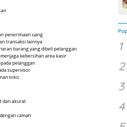
kan
Pop
dan penerimaan uang
n transaksi lainnya
1
aran barang yang dibeli pelanggan
menjaga kebersihan area kasir
2
epada pelanggan
ada supervisor
nan toko
3
 dan akurat
4
 dengan ramah
5