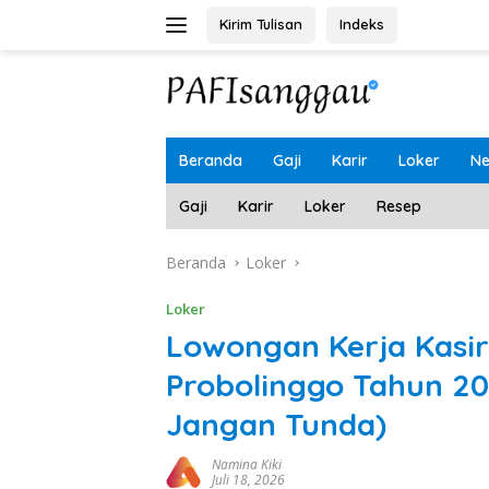
Langsung
Kirim Tulisan
Indeks
ke
konten
Beranda
Gaji
Karir
Loker
N
Gaji
Karir
Loker
Resep
Beranda
Loker
Loker
Lowongan Kerja Kasir
Probolinggo Tahun 2
Jangan Tunda)
Namina Kiki
Juli 18, 2026