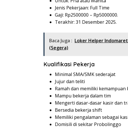
Untuk: Pria atau Wanita
Jenis Pekerjaan: Full Time
Gaji: Rp
2500000
– Rp
5000000
.
Terakhir: 31 Desember 2025.
Baca Juga :
Loker Helper Indomare
(Segera)
Kualifikasi Pekerja
Minimal SMA/SMK sederajat
Jujur dan teliti
Ramah dan memiliki kemampuan k
Mampu bekerja dalam tim
Mengerti dasar-dasar kasir dan t
Bersedia bekerja shift
Memiliki pengalaman sebagai kasi
Domisili di sekitar Probolinggo