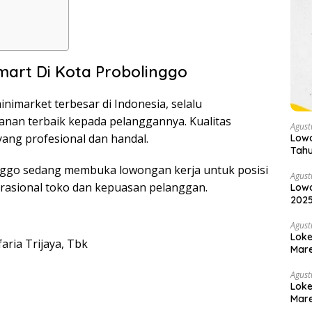
mart Di Kota Probolinggo
inimarket terbesar di Indonesia, selalu
nan terbaik kepada pelanggannya. Kualitas
Agust
yang profesional dan handal.
Lowo
Tahu
linggo sedang membuka lowongan kerja untuk posisi
Agust
erasional toko dan kepuasan pelanggan.
Lowo
2025
Agust
Loke
aria Trijaya, Tbk
Mare
Agust
Loke
Mare