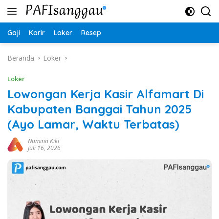
Langsung
ke
konten
Gaji
Karir
Loker
Resep
Beranda
Loker
Loker
Lowongan Kerja Kasir Alfamart Di
Kabupaten Banggai Tahun 2025
(Ayo Lamar, Waktu Terbatas)
Namina Kiki
Juli 16, 2026