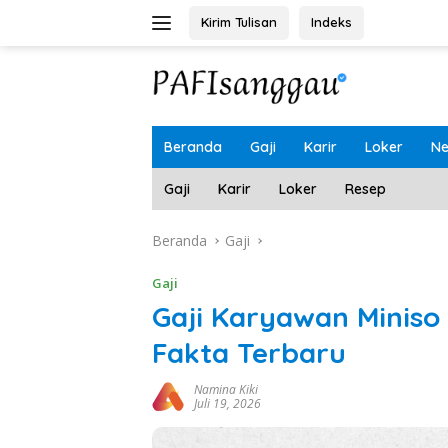
Langsung
Kirim Tulisan
Indeks
ke
konten
Beranda
Gaji
Karir
Loker
N
Gaji
Karir
Loker
Resep
Beranda
Gaji
Gaji
Gaji Karyawan Miniso
Fakta Terbaru
Namina Kiki
Juli 19, 2026