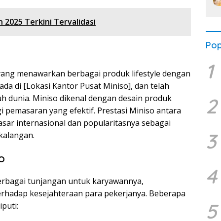
 2025 Terkini Tervalidasi
Pop
1
 yang menawarkan berbagai produk lifestyle dengan
da di [Lokasi Kantor Pusat Miniso], dan telah
uh dunia. Miniso dikenal dengan desain produk
2
gi pemasaran yang efektif. Prestasi Miniso antara
asar internasional dan popularitasnya sebagai
3
 kalangan.
o
4
berbagai tunjangan untuk karyawannya,
hadap kesejahteraan para pekerjanya. Beberapa
5
puti: