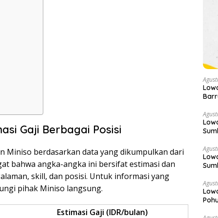
Agust
Low
Barr
Agust
Lowo
asi Gaji Berbagai Posisi
Sumb
Agust
wan Miniso berdasarkan data yang dikumpulkan dari
Lowo
ngat bahwa angka-angka ini bersifat estimasi dan
Sum
Sek
laman, skill, dan posisi. Untuk informasi yang
Agust
ungi pihak Miniso langsung.
Low
Poh
Estimasi Gaji (IDR/bulan)
Agust