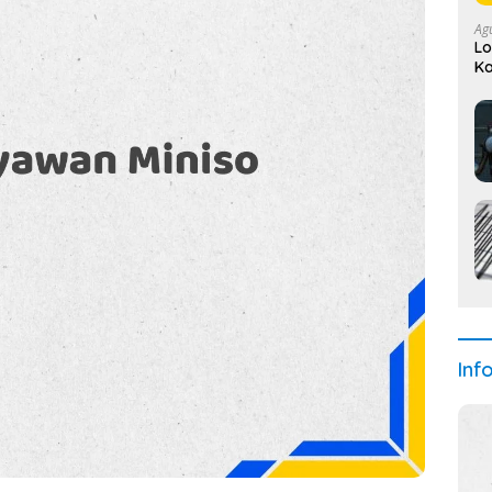
Ag
Lo
Ka
Se
Inf