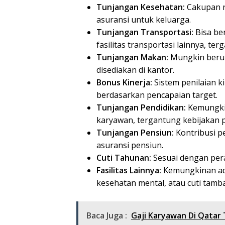
Tunjangan Kesehatan:
Cakupan r
asuransi untuk keluarga.
Tunjangan Transportasi:
Bisa be
fasilitas transportasi lainnya, ter
Tunjangan Makan:
Mungkin berup
disediakan di kantor.
Bonus Kinerja:
Sistem penilaian k
berdasarkan pencapaian target.
Tunjangan Pendidikan:
Kemungkin
karyawan, tergantung kebijakan 
Tunjangan Pensiun:
Kontribusi p
asuransi pensiun.
Cuti Tahunan:
Sesuai dengan per
Fasilitas Lainnya:
Kemungkinan ada
kesehatan mental, atau cuti tamb
Baca Juga :
Gaji Karyawan Di Qatar