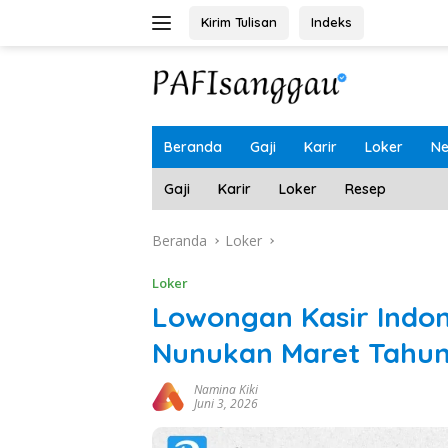
Langsung
Kirim Tulisan
Indeks
ke
konten
Beranda
Gaji
Karir
Loker
N
Gaji
Karir
Loker
Resep
Beranda
Loker
Loker
Lowongan Kasir Indo
Nunukan Maret Tahun
Namina Kiki
Juni 3, 2026