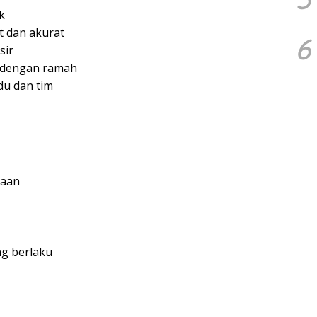
k
 dan akurat
6
sir
 dengan ramah
du dan tim
jaan
ng berlaku