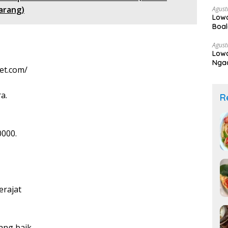
arang)
Agust
Low
Boa
Agust
Lowo
Ngad
et.com/
a.
R
0000
.
erajat
ang baik