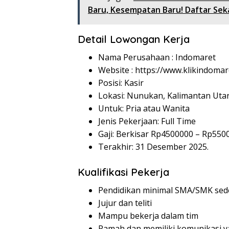
Baru, Kesempatan Baru! Daftar Sek
Detail Lowongan Kerja
Nama Perusahaan :
Indomaret
Website :
https://www.klikindomar
Posisi: Kasir
Lokasi: Nunukan, Kalimantan Utar
Untuk: Pria atau Wanita
Jenis Pekerjaan: Full Time
Gaji: Berkisar Rp
4500000
– Rp
550
Terakhir: 31 Desember 2025.
Kualifikasi Pekerja
Pendidikan minimal SMA/SMK sed
Jujur dan teliti
Mampu bekerja dalam tim
Ramah dan memiliki komunikasi y