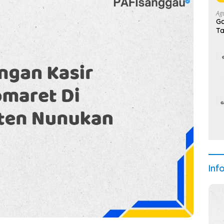
Ag
Ga
Ta
Inf