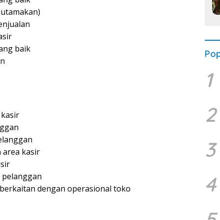
diutamakan)
enjualan
sir
ang baik
Pop
an
1
2
 kasir
nggan
elanggan
3
 area kasir
sir
n pelanggan
4
berkaitan dengan operasional toko
5