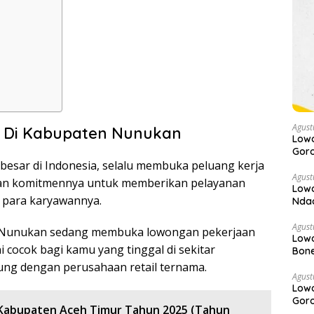
Agust
 Di Kabupaten Nunukan
Low
Goro
erbesar di Indonesia, selalu membuka peluang kerja
Agust
gan komitmennya untuk memberikan pelayanan
Lowo
i para karyawannya.
Ndao
Agust
en Nunukan sedang membuka lowongan pekerjaan
Low
i cocok bagi kamu yang tinggal di sekitar
Bone
ng dengan perusahaan retail ternama.
Agust
Low
Goro
i Kabupaten Aceh Timur Tahun 2025 (Tahun