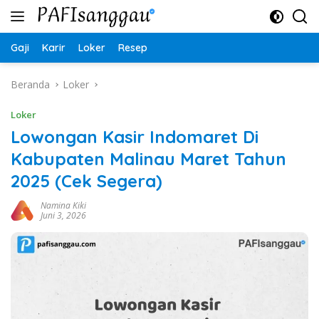
Langsung
ke
konten
Gaji
Karir
Loker
Resep
Beranda
Loker
Loker
Lowongan Kasir Indomaret Di
Kabupaten Malinau Maret Tahun
2025 (Cek Segera)
Namina Kiki
Juni 3, 2026