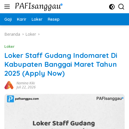
Langsung
ke
konten
Gaji
Karir
Loker
Resep
Beranda
Loker
Loker
Loker Staff Gudang Indomaret Di
Kabupaten Banggai Maret Tahun
2025 (Apply Now)
Namina Kiki
Juli 22, 2026