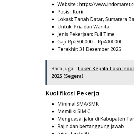
Website :
https://www.indomaret.co
Posisi: Kurir
Lokasi: Tanah Datar, Sumatera Ba
Untuk: Pria dan Wanita
Jenis Pekerjaan: Full Time
Gaji: Rp
2500000
– Rp
4000000
Terakhir: 31 Desember 2025
Baca Juga :
Loker Kepala Toko Ind
2025 (Segera)
Kualifikasi Pekerja
Minimal SMA/SMK
Memiliki SIM C
Menguasai jalur di Kabupaten Ta
Rajin dan bertanggung jawab
Jujur dan teliti