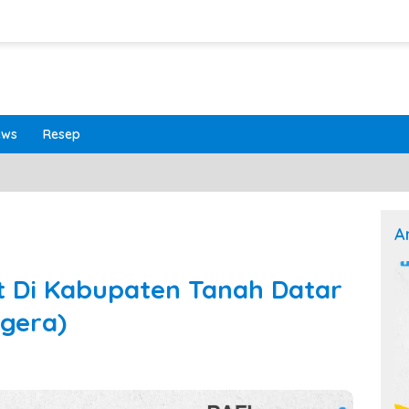
ews
Resep
A
t Di Kabupaten Tanah Datar
gera)