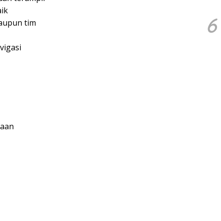
ik
6
aupun tim
vigasi
jaan