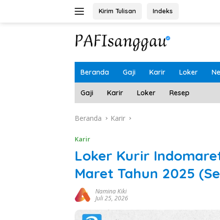
Langsung
Kirim Tulisan
Indeks
ke
konten
Beranda
Gaji
Karir
Loker
N
Gaji
Karir
Loker
Resep
Beranda
Karir
Karir
Loker Kurir Indomare
Maret Tahun 2025 (Se
Namina Kiki
Juli 25, 2026