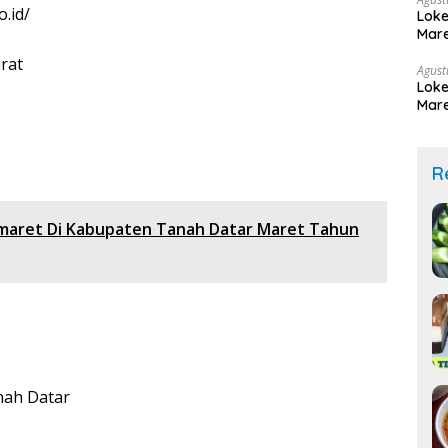
.id/
Loke
Mare
rat
Agust
Loke
Mare
R
omaret Di Kabupaten Tanah Datar Maret Tahun
nah Datar