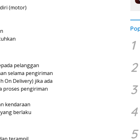
iri (motor)
Pop
an
utuhkan
1
2
epada pelanggan
an selama pengiriman
On Delivery) jika ada
3
a proses pengiriman
an kendaraan
4
yang berlaku
5
an terampil