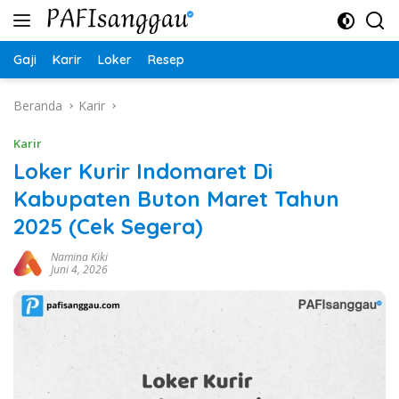
Langsung
ke
konten
Gaji
Karir
Loker
Resep
Beranda
Karir
Karir
Loker Kurir Indomaret Di
Kabupaten Buton Maret Tahun
2025 (Cek Segera)
Namina Kiki
Juni 4, 2026