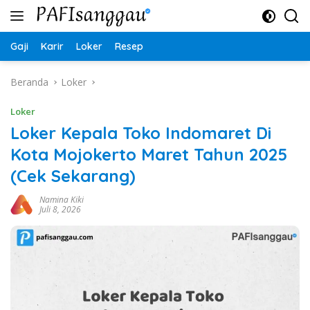
Langsung
ke
konten
Gaji
Karir
Loker
Resep
Beranda
Loker
Loker
Loker Kepala Toko Indomaret Di
Kota Mojokerto Maret Tahun 2025
(Cek Sekarang)
Namina Kiki
Juli 8, 2026