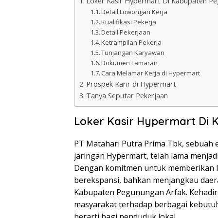
Loker Kasir Hypermart Di Kabupaten P
Detail Lowongan Kerja
Kualifikasi Pekerja
Detail Pekerjaan
Ketrampilan Pekerja
Tunjangan Karyawan
Dokumen Lamaran
Cara Melamar Kerja di Hypermart
Prospek Karir di Hypermart
Tanya Seputar Pekerjaan
Loker Kasir Hypermart Di
PT Matahari Putra Prima Tbk, sebuah e
jaringan Hypermart, telah lama menjadi
Dengan komitmen untuk memberikan la
berekspansi, bahkan menjangkau daera
Kabupaten Pegunungan Arfak. Kehadir
masyarakat terhadap berbagai kebutuh
berarti bagi penduduk lokal.