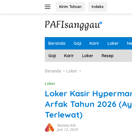
Langsung
Kirim Tulisan
Indeks
ke
konten
Beranda
Gaji
Karir
Loker
N
Gaji
Karir
Loker
Resep
Beranda
Loker
Loker
Loker Kasir Hyperma
Arfak Tahun 2026 (A
Terlewat)
Namina Kiki
Juni 12, 2026