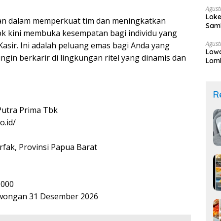
Agust
Loke
tan dalam memperkuat tim dan meningkatkan
Sam
bk kini membuka kesempatan bagi individu yang
Agust
asir. Ini adalah peluang emas bagi Anda yang
Lowo
gin berkarir di lingkungan ritel yang dinamis dan
Lomb
Sek
R
Putra Prima Tbk
o.id/
fak, Provinsi Papua Barat
0000
lowongan 31 Desember 2026