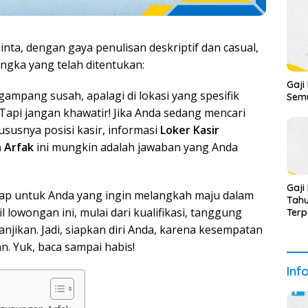
inta, dengan gaya penulisan deskriptif dan casual,
ngka yang telah ditentukan:
Gaji
pang susah, apalagi di lokasi yang spesifik
Semu
api jangan khawatir! Jika Anda sedang mencari
ususnya posisi kasir, informasi
Loker Kasir
 Arfak
ini mungkin adalah jawaban yang Anda
Gaji
gkap untuk Anda yang ingin melangkah maju dalam
Tahu
 lowongan ini, mulai dari kualifikasi, tanggung
Ter
njikan. Jadi, siapkan diri Anda, karena kesempatan
an. Yuk, baca sampai habis!
Inf