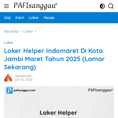
Langsung
ke
konten
Gaji
Karir
Loker
Resep
Beranda
Loker
Loker
Loker Helper Indomaret Di Kota
Jambi Maret Tahun 2025 (Lamar
Sekarang)
Namina Kiki
Juli 10, 2026