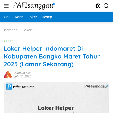
Langsung
ke
konten
Gaji
Karir
Loker
Resep
Beranda
Loker
Loker
Loker Helper Indomaret Di
Kabupaten Bangka Maret Tahun
2025 (Lamar Sekarang)
Namina Kiki
Juli 12, 2026