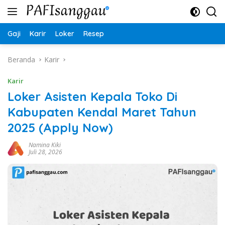
Langsung
ke
konten
Gaji
Karir
Loker
Resep
Beranda
Karir
Karir
Loker Asisten Kepala Toko Di
Kabupaten Kendal Maret Tahun
2025 (Apply Now)
Namina Kiki
Juli 28, 2026