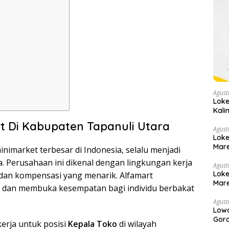
Agust
Loke
Kali
(Jan
t Di Kabupaten Tapanuli Utara
Agust
Loke
Mare
inimarket terbesar di Indonesia, selalu menjadi
a. Perusahaan ini dikenal dengan lingkungan kerja
Agust
Loke
, dan kompensasi yang menarik. Alfamart
Mare
dan membuka kesempatan bagi individu berbakat
Agust
Low
Goro
erja untuk posisi
Kepala Toko
di wilayah