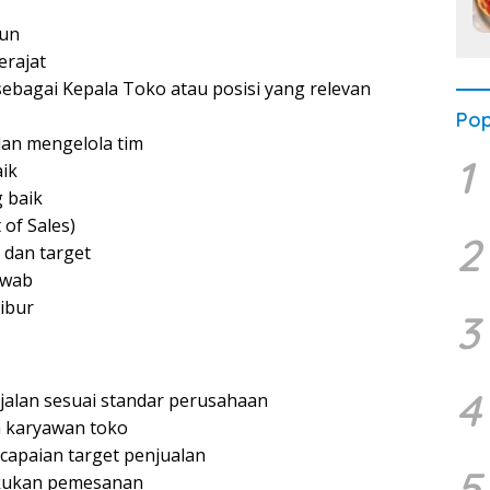
hun
erajat
ebagai Kepala Toko atau posisi yang relevan
Pop
an mengelola tim
1
ik
 baik
 of Sales)
2
 dan target
awab
libur
3
4
jalan sesuai standar perusahaan
 karyawan toko
apaian target penjualan
5
akukan pemesanan