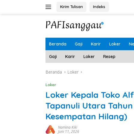
Langsung
Kirim Tulisan
Indeks
ke
konten
Beranda
Gaji
Karir
Loker
N
Gaji
Karir
Loker
Resep
Beranda
Loker
Loker
Loker Kepala Toko Al
Tapanuli Utara Tahun
Kesempatan Hilang)
Namina Kiki
Juni 11, 2026