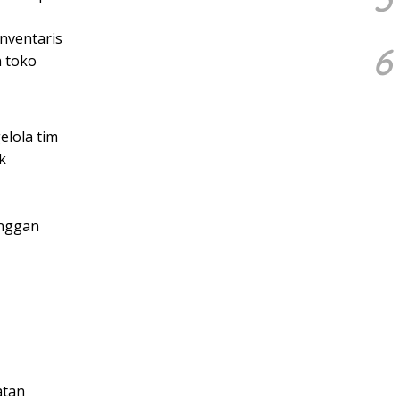
nventaris
6
 toko
lola tim
k
nggan
atan