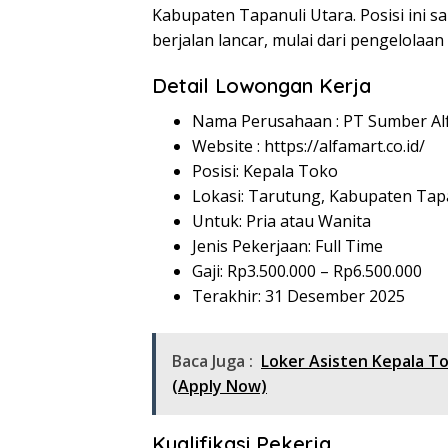
Kabupaten Tapanuli Utara. Posisi ini 
berjalan lancar, mulai dari pengelolaa
Detail Lowongan Kerja
Nama Perusahaan :
PT Sumber Alf
Website :
https://alfamart.co.id/
Posisi: Kepala Toko
Lokasi: Tarutung, Kabupaten Tap
Untuk: Pria atau Wanita
Jenis Pekerjaan: Full Time
Gaji: Rp
3.500.000
– Rp
6.500.000
Terakhir: 31 Desember 2025
Baca Juga :
Loker Asisten Kepala T
(Apply Now)
Kualifikasi Pekerja