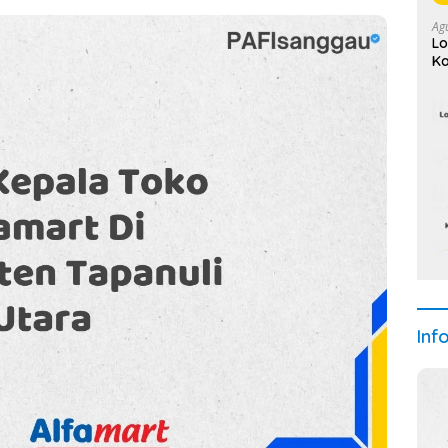
Ag
Lo
Ka
(J
Inf