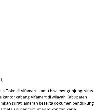
rt
la Toko di Alfamart, kamu bisa mengunjungi situs
e kantor cabang Alfamart di wilayah Kabupaten
irimkan surat lamaran beserta dokumen pendukung
amart atau di pengumuman lowongan kerja.