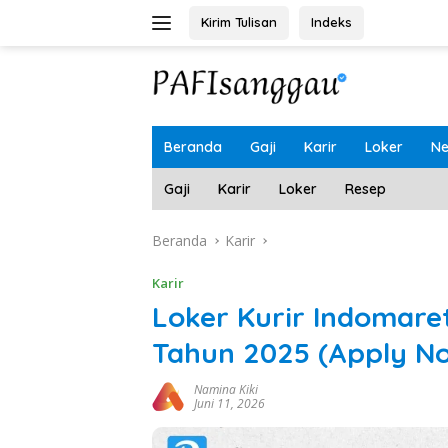
Langsung
Kirim Tulisan
Indeks
ke
konten
Beranda
Gaji
Karir
Loker
N
Gaji
Karir
Loker
Resep
Beranda
Karir
Karir
Loker Kurir Indomaret
Tahun 2025 (Apply N
Namina Kiki
Juni 11, 2026