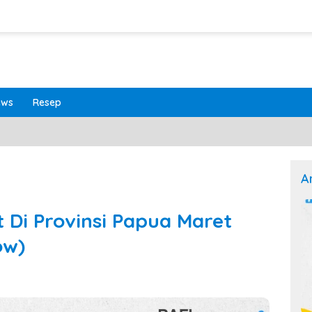
ews
Resep
A
 Di Provinsi Papua Maret
ow)