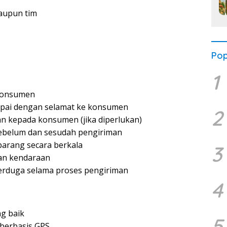
aupun tim
Pop
1
konsumen
pai dengan selamat ke konsumen
2
 kepada konsumen (jika diperlukan)
ebelum dan sesudah pengiriman
arang secara berkala
3
an kendaraan
terduga selama proses pengiriman
4
g baik
5
berbasis GPS