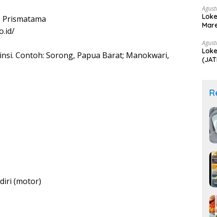
Agust
Loke
 Prismatama
Mare
.id/
Agust
Loke
insi. Contoh: Sorong, Papua Barat; Manokwari,
(JAT
Sebe
R
iri (motor)