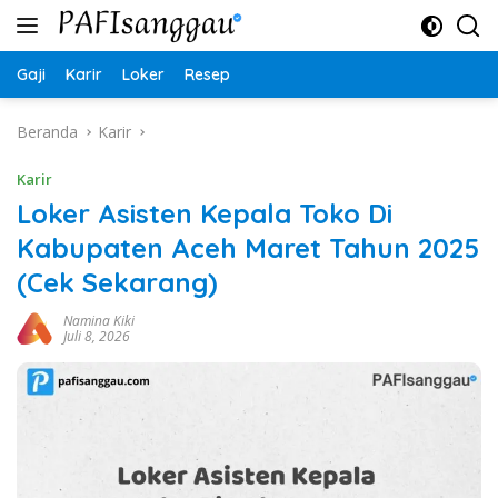
Langsung
ke
konten
Gaji
Karir
Loker
Resep
Beranda
Karir
Karir
Loker Asisten Kepala Toko Di
Kabupaten Aceh Maret Tahun 2025
(Cek Sekarang)
Namina Kiki
Juli 8, 2026