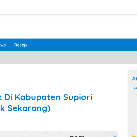
ews
Resep
A
t Di Kabupaten Supiori
ek Sekarang)