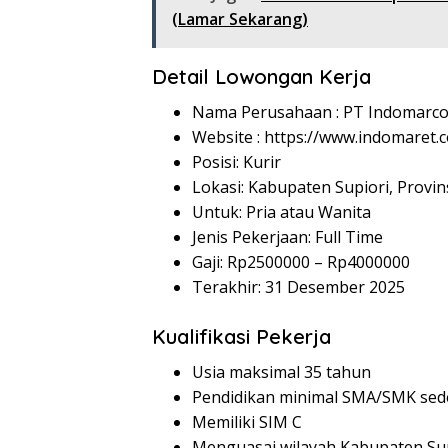
(Lamar Sekarang)
Detail Lowongan Kerja
Nama Perusahaan :
PT Indomarco
Website :
https://www.indomaret.co
Posisi: Kurir
Lokasi: Kabupaten Supiori, Provin
Untuk: Pria atau Wanita
Jenis Pekerjaan: Full Time
Gaji: Rp
2500000
– Rp
4000000
Terakhir: 31 Desember 2025
Kualifikasi Pekerja
Usia maksimal 35 tahun
Pendidikan minimal SMA/SMK sed
Memiliki SIM C
Menguasai wilayah Kabupaten Sup