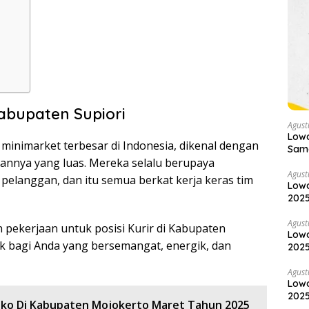
abupaten Supiori
Agust
Low
 minimarket terbesar di Indonesia, dikenal dengan
Samo
nnya yang luas. Mereka selalu berupaya
Agust
elanggan, dan itu semua berkat kerja keras tim
Lowo
2025
Agust
pekerjaan untuk posisi Kurir di Kabupaten
Lowo
cok bagi Anda yang bersemangat, energik, dan
2025
Agust
Lowo
2025
oko Di Kabupaten Mojokerto Maret Tahun 2025