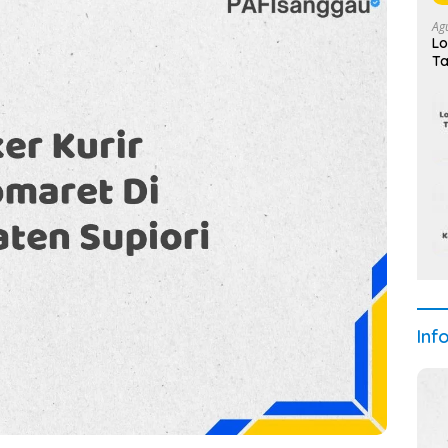
Ag
Lo
Ta
Inf