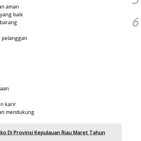
an aman
yang baik
6
 barang
n pelanggan
jaan
 karir
dan mendukung
oko Di Provinsi Kepulauan Riau Maret Tahun