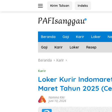
Langsung
Kirim Tulisan
Indeks
ke
konten
Beranda
Gaji
Karir
Loker
N
Gaji
Karir
Loker
Resep
Beranda
Karir
Karir
Loker Kurir Indomare
Maret Tahun 2025 (C
Namina Kiki
Juni 10, 2026