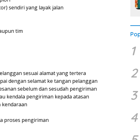
r) sendiri yang layak jalan
aupun tim
Pop
1
2
langgan sesuai alamat yang tertera
ai dengan selamat ke tangan pelanggan
esanan sebelum dan sesudah pengiriman
3
au kendala pengiriman kepada atasan
n kendaraan
4
a proses pengiriman
5