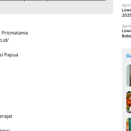
Agust
Lowo
2025
Agust
Low
 Prismatama
Bala
.id/
si Papua
R
erajat
iori