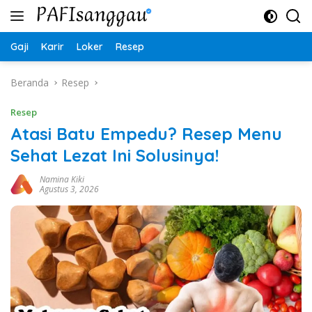
Langsung
ke
konten
Gaji
Karir
Loker
Resep
Beranda
Resep
Resep
Atasi Batu Empedu? Resep Menu
Sehat Lezat Ini Solusinya!
Namina Kiki
Agustus 3, 2026