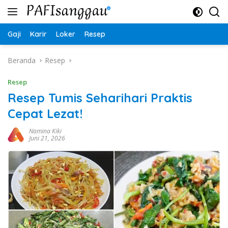
Langsung
ke
konten
Gaji
Karir
Loker
Resep
Beranda
Resep
Resep
Resep Tumis Seharihari Praktis
Cepat Lezat!
Namina Kiki
Juni 21, 2026