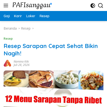
Langsung
ke
konten
Gaji
Karir
Loker
Resep
Beranda
Resep
Resep
Resep Sarapan Cepat Sehat Bikin
Nagih!
Namina Kiki
Juli 28, 2026