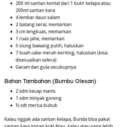
200 ml santan kental dari 1 butir kelapa atau
200ml santan kara
4 lembar daun salam
2 batang serai, memarkan
3 cm lengkuas, memarkan
1 ruas jahe, memarkan
5 siung bawang putih, haluskan
7 buah cabe merah keriting, haluskan (bisa
disesuaikan selera)
Garam dan gula secukupnya
Bahan Tambahan (Bumbu Olesan)
2 sdm kecap manis
1 sdm minyak goreng
½ sdt merica bubuk
Kalau nggak ada santan kelapa, Bunda bisa pakai
santan kara instan kok! Atau, kalau mau yang lebih