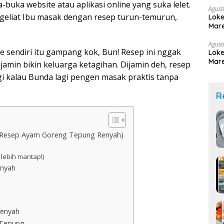
a-buka website atau aplikasi online yang suka lelet.
Agust
ngeliat Ibu masak dengan resep turun-temurun,
Loke
Mare
Agust
e sendiri itu gampang kok, Bun! Resep ini nggak
Loke
Mare
jamin bikin keluarga ketagihan. Dijamin deh, resep
agi kalau Bunda lagi pengen masak praktis tanpa
R
h: Resep Ayam Goreng Tepung Renyah)
lebih mantap!)
nyah
Renyah
 Tepung