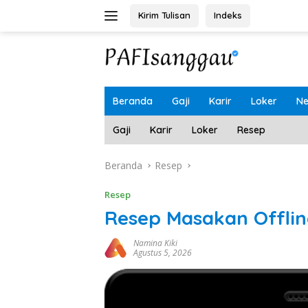
Langsung
Kirim Tulisan
Indeks
ke
konten
Beranda
Gaji
Karir
Loker
N
Gaji
Karir
Loker
Resep
Beranda
Resep
Resep
Resep Masakan Offlin
Namina Kiki
Agustus 5, 2026