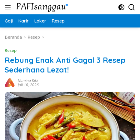
Langsung
ke
konten
Gaji
Karir
Loker
Resep
Beranda
Resep
Resep
Rebung Enak Anti Gagal 3 Resep
Sederhana Lezat!
Namina Kiki
Juli 10, 2026