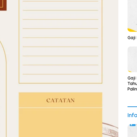
Gaji
Gaji
Tahu
Pali
Inf