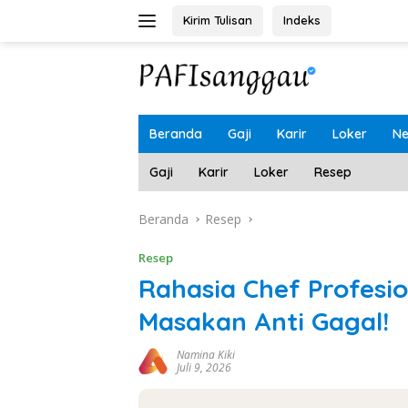
Langsung
Kirim Tulisan
Indeks
ke
konten
Beranda
Gaji
Karir
Loker
N
Gaji
Karir
Loker
Resep
Beranda
Resep
Resep
Rahasia Chef Profesi
Masakan Anti Gagal!
Namina Kiki
Juli 9, 2026