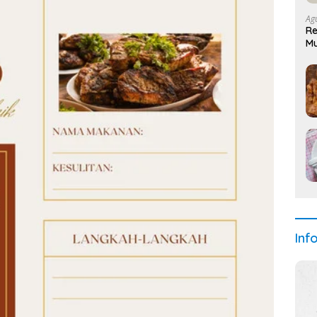
Ag
Re
M
Inf