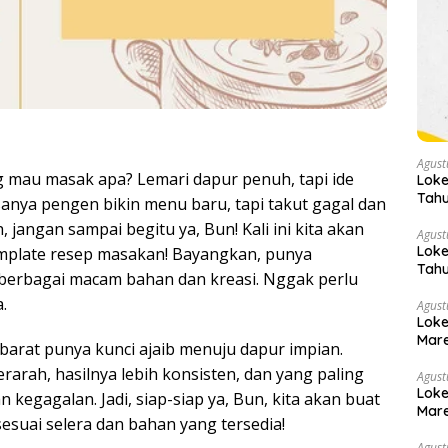
Agust
 mau masak apa? Lemari dapur penuh, tapi ide
Loke
Tahu
anya pengen bikin menu baru, tapi takut gagal dan
jangan sampai begitu ya, Bun! Kali ini kita akan
Agust
Loke
mplate resep masakan! Bayangkan, punya
Tahu
 berbagai macam bahan dan kreasi. Nggak perlu
.
Agust
Loke
Mare
arat punya kunci ajaib menuju dapur impian.
rarah, hasilnya lebih konsisten, dan yang paling
Agust
Loke
 kegagalan. Jadi, siap-siap ya, Bun, kita akan buat
Mare
esuai selera dan bahan yang tersedia!
Agust