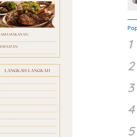
Pop
1
2
3
4
5