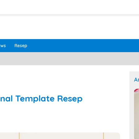
ews
Resep
A
onal Template Resep