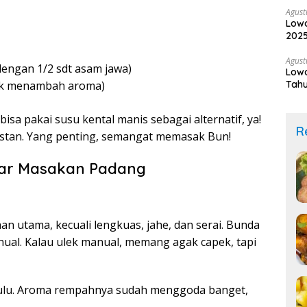
Agust
Lowo
2025
Lam
Agust
dengan 1/2 sdt asam jawa)
Lowo
Tahu
ntuk menambah aroma)
isa pakai susu kental manis sebagai alternatif, ya!
R
stan. Yang penting, semangat memasak Bun!
ar Masakan Padang
 utama, kecuali lengkuas, jahe, dan serai. Bunda
anual. Kalau ulek manual, memang agak capek, tapi
 dulu. Aroma rempahnya sudah menggoda banget,