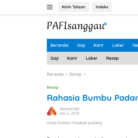
Langsung
Kirim Tulisan
Indeks
ke
konten
Beranda
Gaji
Karir
Loker
N
Gaji
Karir
Loker
Resep
Beranda
Resep
Resep
Rahasia Bumbu Padan
Namina Kiki
Juni 2, 2026
resep bumbu masakan padang