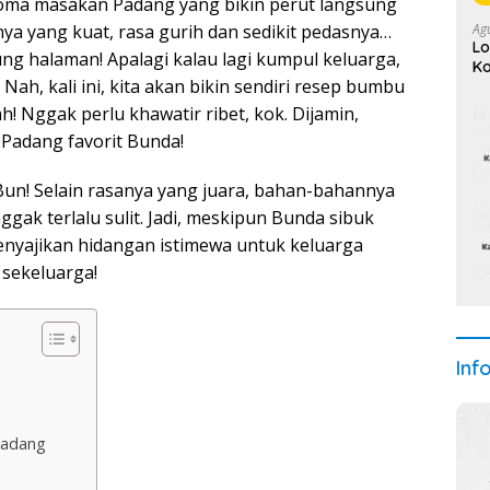
roma masakan Padang yang bikin perut langsung
Ag
 yang kuat, rasa gurih dan sedikit pedasnya…
Lo
ng halaman! Apalagi kalau lagi kumpul keluarga,
Ko
ah, kali ini, kita akan bikin sendiri resep bumbu
(A
! Nggak perlu khawatir ribet, kok. Dijamin,
 Padang favorit Bunda!
 Bun! Selain rasanya yang juara, bahan-bahannya
ak terlalu sulit. Jadi, meskipun Bunda sibuk
nyajikan hidangan istimewa untuk keluarga
h sekeluarga!
Inf
Padang