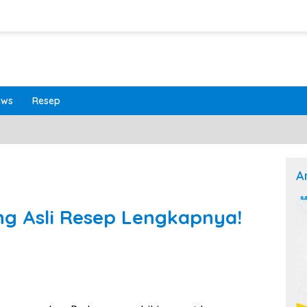
ews
Resep
A
g Asli Resep Lengkapnya!