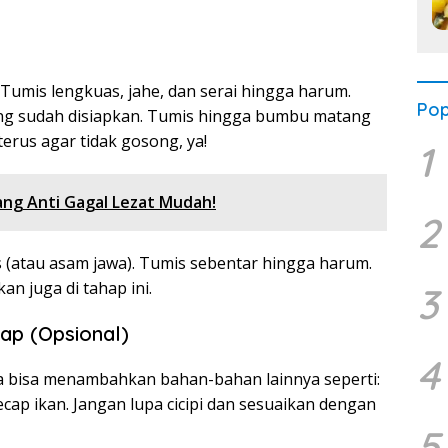
umis lengkuas, jahe, dan serai hingga harum.
Pop
ang sudah disiapkan. Tumis hingga bumbu matang
rus agar tidak gosong, ya!
1
ng Anti Gagal Lezat Mudah!
2
(atau asam jawa). Tumis sebentar hingga harum.
an juga di tahap ini.
3
p (Opsional)
4
a bisa menambahkan bahan-bahan lainnya seperti:
ecap ikan. Jangan lupa cicipi dan sesuaikan dengan
5