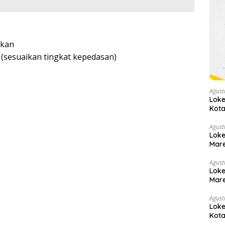
skan
 (sesuaikan tingkat kepedasan)
Agust
Loke
Kota
Now
Agust
Loke
Mare
Agust
Loke
Mare
Agust
Loke
Kota
Now