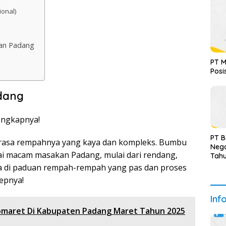
onal)
an Padang
PT M
Posi
dang
PT 
 rasa rempahnya yang kaya dan kompleks. Bumbu
Nega
ai macam masakan Padang, mulai dari rendang,
Tah
Terv
da di paduan rempah-rempah yang pas dan proses
sepnya!
Inf
domaret Di Kabupaten Padang Maret Tahun 2025