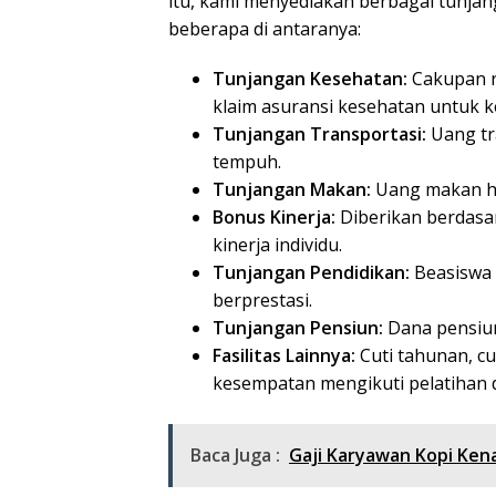
itu, kami menyediakan berbagai tunjanga
beberapa di antaranya:
Tunjangan Kesehatan:
Cakupan ra
klaim asuransi kesehatan untuk k
Tunjangan Transportasi:
Uang tr
tempuh.
Tunjangan Makan:
Uang makan ha
Bonus Kinerja:
Diberikan berdasa
kinerja individu.
Tunjangan Pendidikan:
Beasiswa 
berprestasi.
Tunjangan Pensiun:
Dana pensiun 
Fasilitas Lainnya:
Cuti tahunan, cu
kesempatan mengikuti pelatihan 
Baca Juga :
Gaji Karyawan Kopi Ken