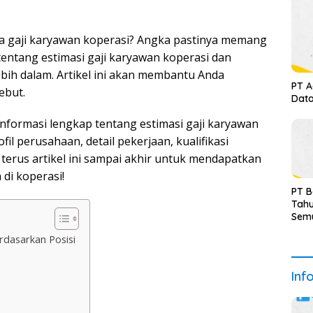
a gaji karyawan koperasi? Angka pastinya memang
tentang estimasi gaji karyawan koperasi dan
lebih dalam. Artikel ini akan membantu Anda
PT A
ebut.
Data
nformasi lengkap tentang estimasi gaji karyawan
fil perusahaan, detail pekerjaan, kualifikasi
i terus artikel ini sampai akhir untuk mendapatkan
di koperasi!
PT B
Tahu
Semu
rdasarkan Posisi
Inf