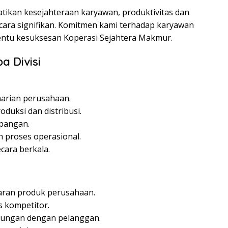
ikan kesejahteraan karyawan, produktivitas dan
cara signifikan. Komitmen kami terhadap karyawan
entu kesuksesan Koperasi Sejahtera Makmur.
a Divisi
harian perusahaan.
duksi dan distribusi.
apangan.
 proses operasional.
cara berkala.
ran produk perusahaan.
s kompetitor.
ungan dengan pelanggan.