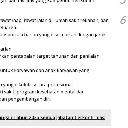
n dan fasilitas yang kompetitif. Berikut ini
6
wat inap, rawat jalan di rumah sakit rekanan, dan
eluarga.
ansportasi harian yang disesuaikan dengan jarak
rian.
rkan pencapaian target tahunan dan penilaian
untuk karyawan dan anak karyawan yang
yang dikelola secara profesional.
ti sakit, program kesehatan mental dan
dan pengembangan diri.
angan Tahun 2025 Semua Jabatan Terkonfirmasi