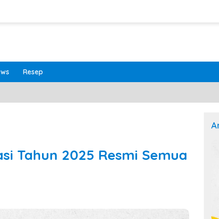
ews
Resep
A
asi Tahun 2025 Resmi Semua