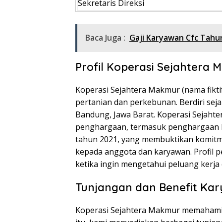
Sekretaris Direksi
Baca Juga :
Gaji Karyawan Cfc Tahu
Profil Koperasi Sejahtera
Koperasi Sejahtera Makmur (nama fikti
pertanian dan perkebunan. Berdiri sejak
Bandung, Jawa Barat. Koperasi Sejahte
penghargaan, termasuk penghargaan Ko
tahun 2021, yang membuktikan komitm
kepada anggota dan karyawan. Profil p
ketika ingin mengetahui peluang kerja d
Tunjangan dan Benefit Ka
Koperasi Sejahtera Makmur memahami 