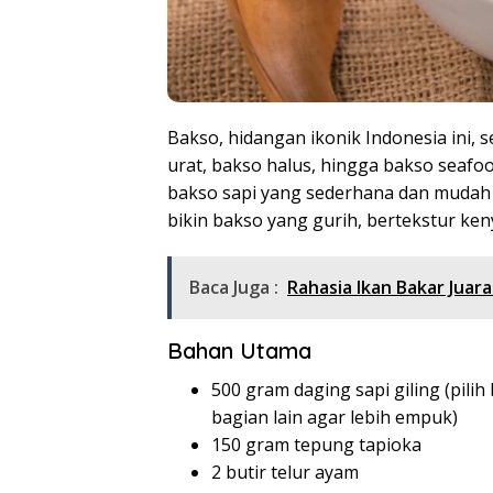
Bakso, hidangan ikonik Indonesia ini, 
urat, bakso halus, hingga bakso seafoo
bakso sapi yang sederhana dan mudah d
bikin bakso yang gurih, bertekstur keny
Baca Juga :
Rahasia Ikan Bakar Juar
Bahan Utama
500 gram daging sapi giling (pili
bagian lain agar lebih empuk)
150 gram tepung tapioka
2 butir telur ayam