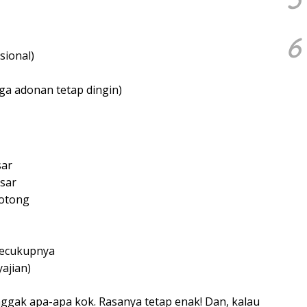
6
sional)
ga adonan tetap dingin)
sar
sar
potong
secukupnya
ajian)
ggak apa-apa kok. Rasanya tetap enak! Dan, kalau