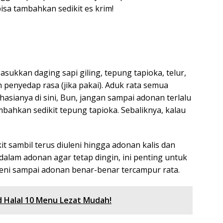
isa tambahkan sedikit es krim!
sukkan daging sapi giling, tepung tapioka, telur,
 penyedap rasa (jika pakai). Aduk rata semua
sianya di sini, Bun, jangan sampai adonan terlalu
mbahkan sedikit tepung tapioka. Sebaliknya, kalau
kit sambil terus diuleni hingga adonan kalis dan
dalam adonan agar tetap dingin, ini penting untuk
leni sampai adonan benar-benar tercampur rata.
 Halal 10 Menu Lezat Mudah!