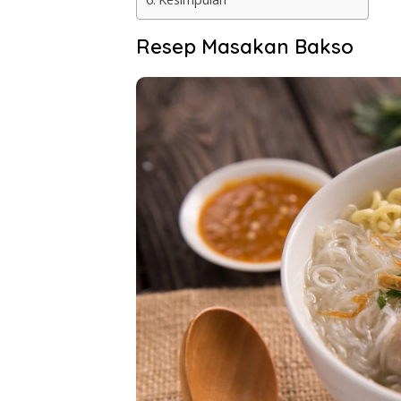
Resep Masakan Bakso