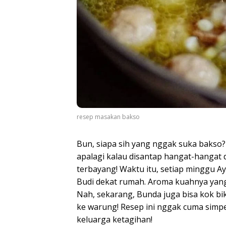
resep masakan bakso
Bun, siapa sih yang nggak suka bakso?
apalagi kalau disantap hangat-hangat 
terbayang! Waktu itu, setiap minggu 
Budi dekat rumah. Aroma kuahnya yang
Nah, sekarang, Bunda juga bisa kok bik
ke warung! Resep ini nggak cuma simpel
keluarga ketagihan!