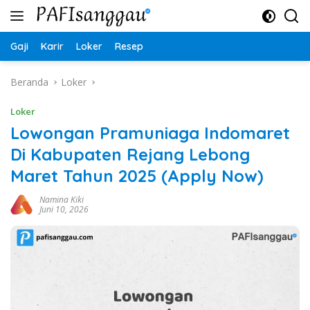
Langsung
ke
konten
Gaji
Karir
Loker
Resep
Beranda
Loker
Loker
Lowongan Pramuniaga Indomaret
Di Kabupaten Rejang Lebong
Maret Tahun 2025 (Apply Now)
Namina Kiki
Juni 10, 2026