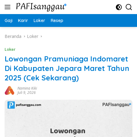
Langsung
ke
konten
Gaji
Karir
Loker
Resep
Beranda
Loker
Loker
Lowongan Pramuniaga Indomaret
Di Kabupaten Jepara Maret Tahun
2025 (Cek Sekarang)
Namina Kiki
Juli 9, 2026