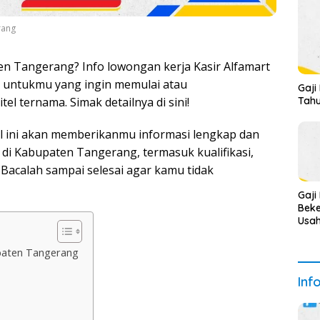
rang
ten Tangerang? Info lowongan kerja Kasir Alfamart
 untukmu yang ingin memulai atau
Gaji
Tahu
l ternama. Simak detailnya di sini!
el ini akan memberikanmu informasi lengkap dan
 di Kabupaten Tangerang, termasuk kualifikasi,
Bacalah sampai selesai agar kamu tidak
Gaji
Beke
Usah
Dal
2025
paten Tangerang
Deta
Inf