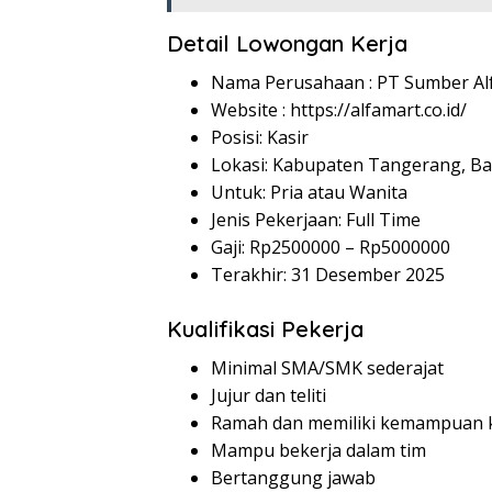
Detail Lowongan Kerja
Nama Perusahaan :
PT Sumber Alf
Website :
https://alfamart.co.id/
Posisi: Kasir
Lokasi: Kabupaten Tangerang, B
Untuk: Pria atau Wanita
Jenis Pekerjaan: Full Time
Gaji: Rp
2500000
– Rp
5000000
Terakhir: 31 Desember 2025
Kualifikasi Pekerja
Minimal SMA/SMK sederajat
Jujur dan teliti
Ramah dan memiliki kemampuan k
Mampu bekerja dalam tim
Bertanggung jawab