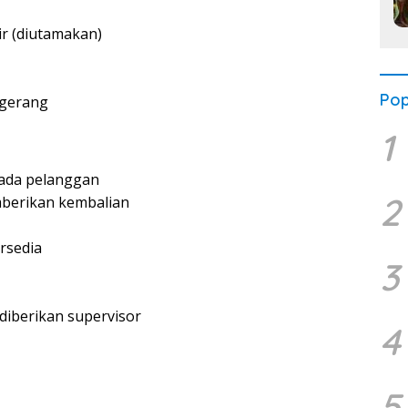
r (diutamakan)
Pop
ngerang
1
pada pelanggan
2
berikan kembalian
rsedia
3
diberikan supervisor
4
5