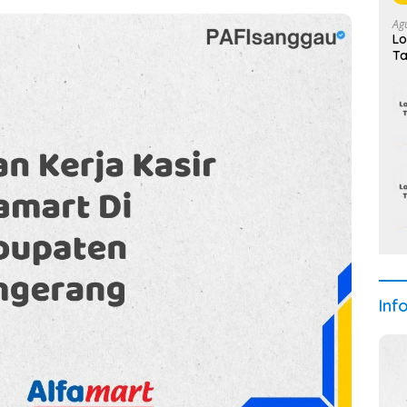
Ag
Lo
Ta
Se
Inf