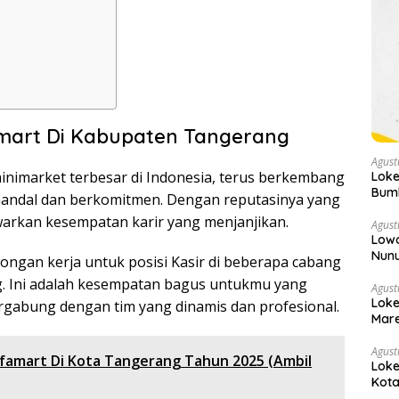
amart Di Kabupaten Tangerang
Agust
minimarket terbesar di Indonesia, terus berkembang
Loke
Bumb
andal dan berkomitmen. Dengan reputasinya yang
warkan kesempatan karir yang menjanjikan.
Agust
Low
Nunu
ongan kerja untuk posisi Kasir di beberapa cabang
. Ini adalah kesempatan bagus untukmu yang
Agust
Loke
ergabung dengan tim yang dinamis dan profesional.
Mare
Agust
lfamart Di Kota Tangerang Tahun 2025 (Ambil
Loke
Kota