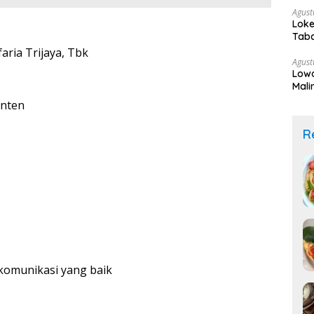
Agust
Loke
Taba
aria Trijaya, Tbk
Agust
Low
Mali
anten
R
omunikasi yang baik