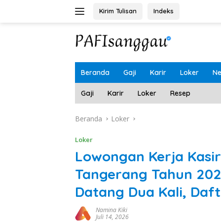
Langsung
Kirim Tulisan
Indeks
ke
konten
Beranda
Gaji
Karir
Loker
N
Gaji
Karir
Loker
Resep
Beranda
Loker
Loker
Lowongan Kerja Kasir
Tangerang Tahun 202
Datang Dua Kali, Daf
Namina Kiki
Juli 14, 2026