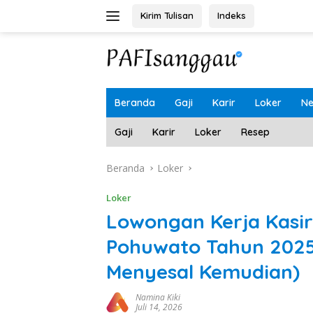
Langsung
Kirim Tulisan
Indeks
ke
konten
Beranda
Gaji
Karir
Loker
N
Gaji
Karir
Loker
Resep
Beranda
Loker
Loker
Lowongan Kerja Kasir
Pohuwato Tahun 2025
Menyesal Kemudian)
Namina Kiki
Juli 14, 2026