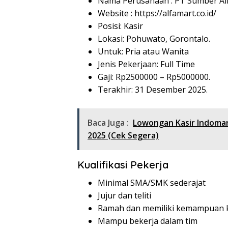
Nama Perusahaan :
PT Sumber Alf
Website :
https://alfamart.co.id/
Posisi: Kasir
Lokasi: Pohuwato, Gorontalo.
Untuk: Pria atau Wanita
Jenis Pekerjaan: Full Time
Gaji: Rp
2500000
– Rp
5000000
.
Terakhir: 31 Desember 2025.
Baca Juga :
Lowongan Kasir Indoma
2025 (Cek Segera)
Kualifikasi Pekerja
Minimal SMA/SMK sederajat
Jujur dan teliti
Ramah dan memiliki kemampuan k
Mampu bekerja dalam tim