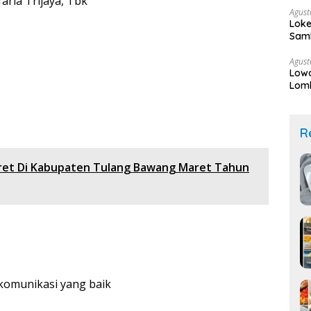
aria Trijaya, Tbk
Agust
Loke
Sam
Agust
Lowo
Lomb
Sek
R
ret Di Kabupaten Tulang Bawang Maret Tahun
omunikasi yang baik