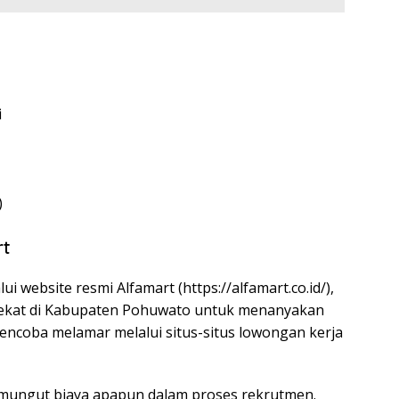
i
)
rt
ui website resmi Alfamart (
https://alfamart.co.id/
),
rdekat di Kabupaten Pohuwato untuk menanyakan
 mencoba melamar melalui situs-situs lowongan kerja
emungut biaya apapun dalam proses rekrutmen.