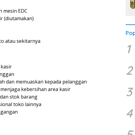
n mesin EDC
r (diutamakan)
Pop
o atau sekitarnya
1
2
 kasir
anggan
ah dan memuaskan kepada pelanggan
3
menjaga kebersihan area kasir
 dan stok barang
onal toko lainnya
4
agangan
5