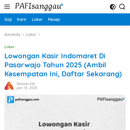
Langsung
ke
konten
Gaji
Karir
Loker
Resep
Beranda
Loker
Loker
Lowongan Kasir Indomaret Di
Pasarwajo Tahun 2025 (Ambil
Kesempatan Ini, Daftar Sekarang)
Namina Kiki
Juni 18, 2026