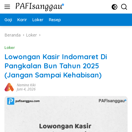
Langsung
ke
konten
Gaji
Karir
Loker
Resep
Beranda
Loker
Loker
Lowongan Kasir Indomaret Di
Pangkalan Bun Tahun 2025
(Jangan Sampai Kehabisan)
Namina Kiki
Juni 4, 2026